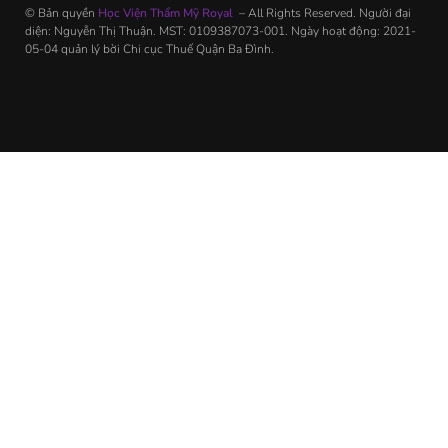
© Bản quyền
Học Viện Thẩm Mỹ Royal
– All Rights Reserved. Người đại
diện: Nguyễn Thị Thuận. MST: 0109387073-001. Ngày hoạt động: 2021-
05-04 quản lý bời Chi cục Thuế Quận Ba Đình.