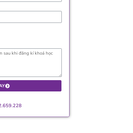
AY
2.659.228