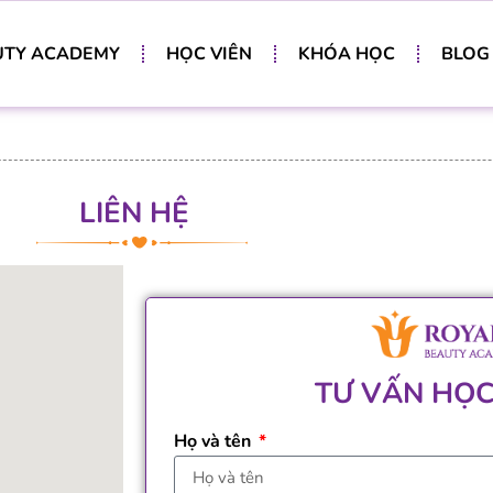
UTY ACADEMY
HỌC VIÊN
KHÓA HỌC
BLOG
LIÊN HỆ
TƯ VẤN HỌC
Họ và tên