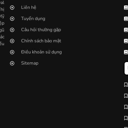
al
Liên hệ
hị
Mỹ
Tuyển dụng
ệp
Câu hỏi thường gặp
gũ
ác
Chính sách bảo mật
ều
Điều khoản sử dụng
Sitemap