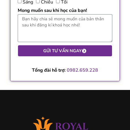
Sáng
Chiều
Tối
Mong muốn sau khi học của bạn!
GỬI TƯ VẤN NGAY
Tổng đài hỗ trợ:
0982.659.228