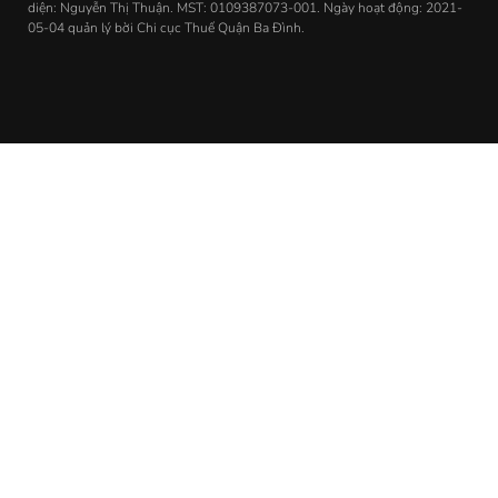
diện: Nguyễn Thị Thuận. MST: 0109387073-001. Ngày hoạt động: 2021-
05-04 quản lý bời Chi cục Thuế Quận Ba Đình.