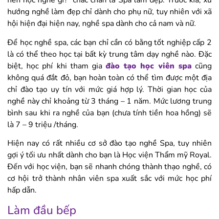
nên học nghề gì?” chắc chắn là Spa làm đẹp. Trước kia, xu
hướng nghề làm đẹp chỉ dành cho phụ nữ, tuy nhiên với xã
hội hiện đại hiện nay, nghề spa dành cho cả nam và nữ.
Để học nghề spa, các bạn chỉ cần có bằng tốt nghiệp cấp 2
là có thể theo học tại bất kỳ trung tâm dạy nghề nào. Đặc
biệt, học phí khi tham gia
đào tạo học viên spa
cũng
không quá đắt đỏ, bạn hoàn toàn có thể tìm được một địa
chỉ đào tạo uy tín với mức giá hợp lý. Thời gian học của
nghề này chỉ khoảng từ 3 tháng – 1 năm. Mức lương trung
bình sau khi ra nghề của bạn (chưa tính tiền hoa hồng) sẽ
là 7 – 9 triệu /tháng.
Hiện nay có rất nhiều cơ sở đào tạo nghề Spa, tuy nhiên
gợi ý tối ưu nhất dành cho bạn là Học viện Thẩm mỹ Royal.
Đến với học viện, bạn sẽ nhanh chóng thành thạo nghề, có
cơ hội trở thành nhân viên spa xuất sắc với mức học phí
hấp dẫn.
Làm đầu bếp