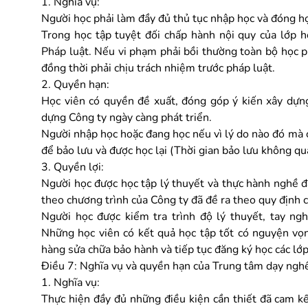
1. Nghĩa vụ:
Người học phải làm đầy đủ thủ tục nhập học và đóng họ
Trong học tập tuyệt đối chấp hành nội quy của lớp h
Pháp luật. Nếu vi phạm phải bồi thường toàn bộ học p
đồng thời phải chịu trách nhiệm trước pháp luật.
2. Quyền hạn:
Học viên có quyền đề xuất, đóng góp ý kiến xây dựn
dựng Công ty ngày càng phát triển.
Người nhập học hoặc đang học nếu vì lý do nào đó mà 
để bảo lưu và được học lại (Thời gian bảo lưu không q
3. Quyền lợi:
Người học được học tập lý thuyết và thực hành nghề đ
theo chương trình của Công ty đã đề ra theo quy địn
Người học được kiểm tra trình độ lý thuyết, tay ng
Những học viên có kết quả học tập tốt có nguyện vọng
hàng sửa chữa bảo hành và tiếp tục đăng ký học các lớ
Điều 7: Nghĩa vụ và quyền hạn của Trung tâm dạy ngh
1. Nghĩa vụ:
Thực hiện đầy đủ những điều kiện cần thiết đã cam k