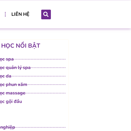
LIÊN HỆ
 HỌC NỔI BẬT
ọc spa
ọc quản lý spa
ọc da
ọc phun xăm
ọc massage
ọc gội đầu
nghiệp