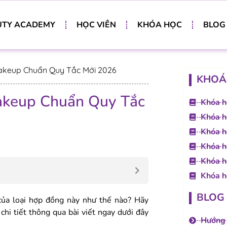
UTY ACADEMY
HỌC VIÊN
KHÓA HỌC
BLOG
keup Chuẩn Quy Tắc Mới 2026
KHOÁ
keup Chuẩn Quy Tắc
Khóa h
Khóa h
Khóa h
Khóa h
Khóa h
Khóa h
BLOG
của loại hợp đồng này như thế nào? Hãy
chi tiết thông qua bài viết ngay dưới đây
Hướng 