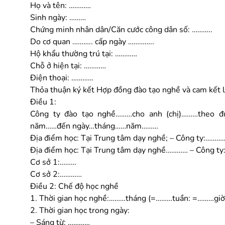
Họ và tên: …………
Sinh ngày: ………
Chứng minh nhân dân/Căn cước công dân số: ………..
Do cơ quan ……….. cấp ngày …………..
Hộ khẩu thường trú tại: …………
Chỗ ở hiện tại: …………
Điện thoại: …………
Thỏa thuận ký kết Hợp đồng đào tạo nghề và cam kết 
Điều 1:
Công ty đào tạo nghề………cho anh (chị)………theo 
năm……đến ngày…tháng……năm………
Địa điểm học: Tại Trung tâm dạy nghề; – Công ty:………
Địa điểm học: Tại Trung tâm dạy nghề………… – Công t
Cơ sở 1:………
Cơ sở 2:…………
Điều 2: Chế độ học nghề
1. Thời gian học nghề:………tháng (=………tuần: =………giờ
2. Thời gian học trong ngày:
– Sáng từ: …………