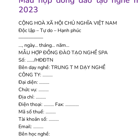
Mẫu hợp đồng đào tạo nghề m
2023
CỘNG HOÀ XÃ HỘI CHỦ NGHĨA VIỆT NAM
Độc lập – Tự do – Hạnh phúc
—————
…, ngày… tháng… năm…
MẪU HỢP ĐỒNG ĐÀO TẠO NGHỀ SPA
Số: ……/HĐĐTN
Bên dạy nghề: TRUNG T M DẠY NGHỀ
CÔNG TY: ………
Đại diện: ………
Chức vụ: ………
Địa chỉ: ………
Điện thoại: ……… Fax: …………
Mã số thuế: ………
Tài khoản số: ………
Email: ………
Bên học nghề: