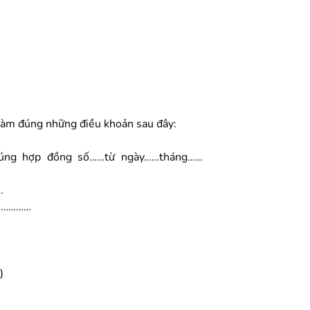
làm đúng những điều khoản sau đây:
đúng hợp đồng số……từ ngày……tháng……
…
y:…………
)