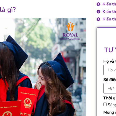
Kiến t
à gì?
Kiến t
Kiến th
TƯ
Họ và
Số điệ
Thời g
Sán
Mong m