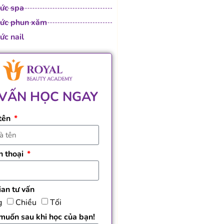
hức spa
hức phun xăm
ức nail
 VẤN HỌC NGAY
 tên
n thoại
ian tư vấn
g
Chiều
Tối
uốn sau khi học của bạn!