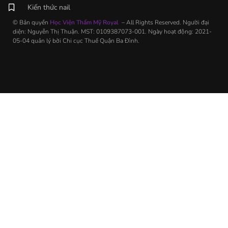
Kiến thức nail
© Bản quyền
Học Viện Thẩm Mỹ Royal
– All Rights Reserved. Người đại
diện: Nguyễn Thị Thuận. MST: 0109387073-001. Ngày hoạt động: 2021-
05-04 quản lý bời Chi cục Thuế Quận Ba Đình.