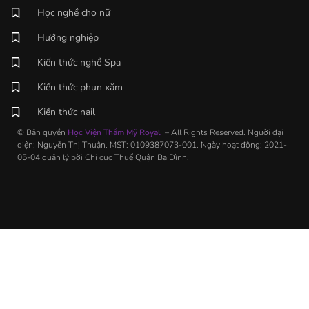
Học nghề cho nữ
Hướng nghiệp
Kiến thức nghề Spa
Kiến thức phun xăm
Kiến thức nail
© Bản quyền
Học Viện Thẩm Mỹ Royal
– All Rights Reserved. Người đại
diện: Nguyễn Thị Thuận. MST: 0109387073-001. Ngày hoạt động: 2021-
05-04 quản lý bời Chi cục Thuế Quận Ba Đình.