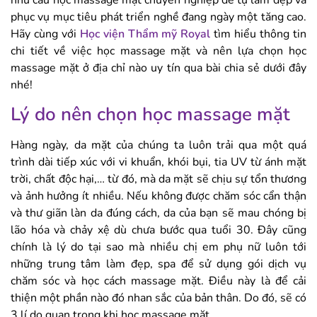
nhu cầu học massage mặt chuyên nghiệp để tự làm đẹp và
phục vụ mục tiêu phát triển nghề đang ngày một tăng cao.
Hãy cùng với
Học viện Thẩm mỹ Royal
tìm hiểu thông tin
chi tiết về việc học massage mặt và nên lựa chọn học
massage mặt ở địa chỉ nào uy tín qua bài chia sẻ dưới đây
nhé!
Lý do nên chọn học massage mặt
Hàng ngày, da mặt của chúng ta luôn trải qua một quá
trình dài tiếp xúc với vi khuẩn, khói bụi, tia UV từ ánh mặt
trời, chất độc hại,… từ đó, mà da mặt sẽ chịu sự tổn thương
và ảnh hưởng ít nhiều. Nếu không được chăm sóc cẩn thận
và thư giãn làn da đúng cách, da của bạn sẽ mau chóng bị
lão hóa và chảy xệ dù chưa bước qua tuổi 30. Đây cũng
chính là lý do tại sao mà nhiều chị em phụ nữ luôn tới
những trung tâm làm đẹp, spa để sử dụng gói dịch vụ
chăm sóc và học cách massage mặt. Điều này là để cải
thiện một phần nào đó nhan sắc của bản thân. Do đó, sẽ có
3 lí do quan trọng khi học massage mặt.