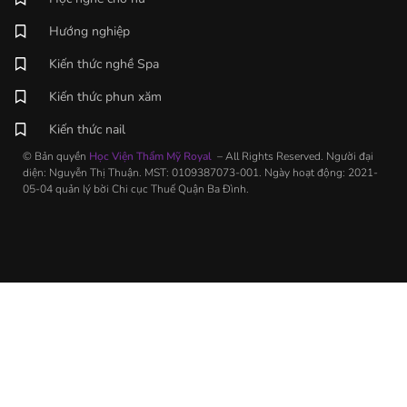
Hướng nghiệp
Kiến thức nghề Spa
Kiến thức phun xăm
Kiến thức nail
© Bản quyền
Học Viện Thẩm Mỹ Royal
– All Rights Reserved. Người đại
diện: Nguyễn Thị Thuận. MST: 0109387073-001. Ngày hoạt động: 2021-
05-04 quản lý bời Chi cục Thuế Quận Ba Đình.