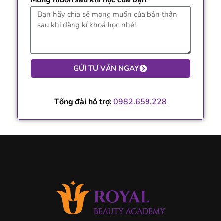
GỬI TƯ VẤN NGAY
Tổng đài hỗ trợ:
0982.659.228