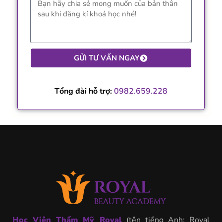
GỬI TƯ VẤN NGAY
Tổng đài hỗ trợ:
0982.659.228
Học Viện Thẩm Mỹ Royal
(tên tiếng Anh: Royal